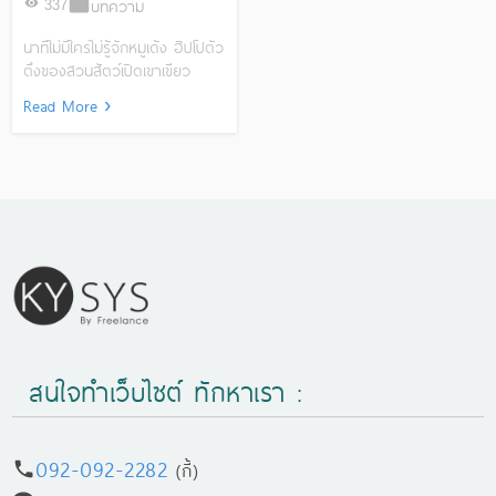
บทความ
337
,
,
,
กางเกงหมูเด้ง
ขายของออนไลน์
ร้านค้าออนไลน์
หมูเด้ง
นาทีไม่มีใครไม่รู้จักหมูเด้ง ฮิปโปตัว
ตึงของสวนสัตว์เปิดเขาเขียว
ชลบุรี เราจะมาแนะนำสินค้า
Read More ›
คอลแลคชั่นกัน ใครที่สนใจเป็น
แฟนคลับหมูเด้ง หรือหาของขวัญ
ชุดกิฟเซ็ท ของเล่น ของชำรวย
ของที่ระลึก ซื้ออะไรดี แนะนำ
หน่อย หรือใกล้เทศกาลแลกของ
ขวัญ คริสมาสต์ ปีใหม่นี้ 1.
รองเท้าหมูเด้ง ADDA รองเท้า
แตะ รองเท้าลำลอง แบบหนีบ
ลายน้องหมูเด้ง (ลิขสิทธิ์แท้) รุ่น
817H1W1 📌 พิกัดสินค้า
https://s.shopee.co.th/7zusYWzU98
https://s.lazada.co.th/s.r10oD?
สนใจทำเว็บไซต์ ทักหาเรา :
cc 2. เสื้อและกางเกง มีทั้ง
แบบเสื้อยืด เสื้อกรีน ชุดนอน หมู
เด้ง มีทั้งแบบ Cotton 100% และ
092-092-2282
แบบผ้าคอตตอนผสมโพลีเยส
(กี้)
เตอร์ ทั้งขนาด S M L XL.. รวม