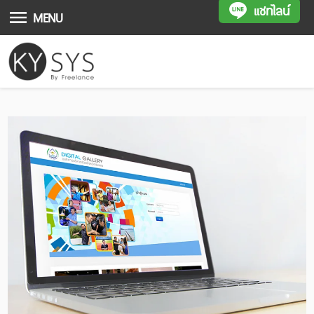
แชทไลน์
MENU