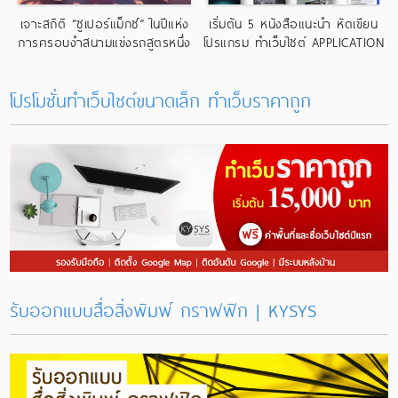
เจาะสถิติ “ซูเปอร์แม็กซ์” ในปีแห่ง
เริ่มต้น 5 หนังสือแนะนำ หัดเขียน
การครอบงำสนามแข่งรถสูตรหนึ่ง
โปรแกรม ทำเว็บไซต์ APPLICATION
อย่างไร้ใครเทียบเคียง
โปรโมชั่นทำเว็บไซต์ขนาดเล็ก ทําเว็บราคาถูก
รับออกแบบสื่อสิ่งพิมพ์ กราฟฟิก | KYSYS