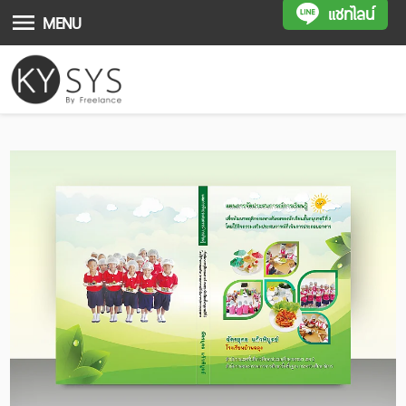
แชทไลน์
MENU