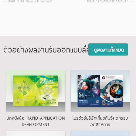
ไวนิล “ITM Network Games”
ไวนิล “สงขลานครินทร์เกมส์”
ตัวอย่างผลงานรับออกแบบสื่อสิ่งพิมพ์
ดูผลงานทั้งหมด
ปกหนังสือ RAPID APPLICATION
โบรชัวร์บริษัทเกี่ยวกับวิศวกรรม
DEVELOPMENT
อุตสาหการ
ปกหนังสือ
โบรชัวร์ แคตตาล็อก