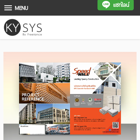
แชทไลน์
MENU