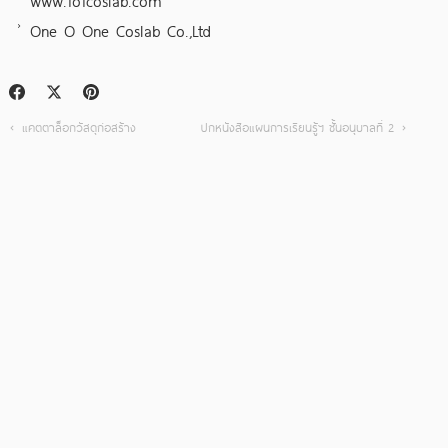
www.1o1coslab.com
One O One Coslab Co.,Ltd
แคตตาล็อกวัสดุก่อสร้าง
ปกหนังสือแผนการเรียนรู้ฯ ชั้นอนุบาลที่ 2