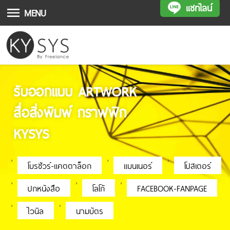
แชทไลน์
MENU
รับออกแบบ ARTWORK
สื่อสิ่งพิมพ์ กราฟฟิก
KYSYS
โบรชัวร์-แคตตาล็อก
แบนเนอร์
โปสเตอร์
ปกหนังสือ
โลโก้
FACEBOOK-FANPAGE
ไวนิล
นามบัตร