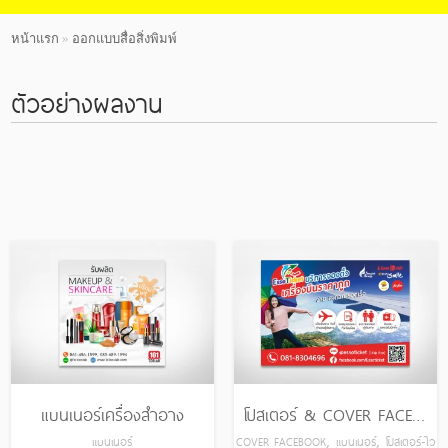
หน้าแรก
»
ออกแบบสื่อสิ่งพิมพ์
All
ตัวอย่างผลงาน
Cover Facebook
Design
ปกหนังสือ
แบนเนอร์
โบรชัวร์ แคตตา
ล็อก
โปสเตอร์-ไวนิล
แบนเนอร์เครื่องสำอาง
โปสเตอร์ & COVER FACEBOOK ESSOTICKET
,
,
แบนเนอร์
COVER FACEBOOK
แบนเนอร์
โปสเตอร์-ไว