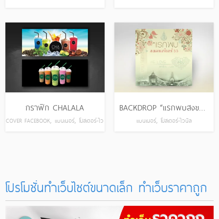
นิล
กราฟิก CHALALA
BACKDROP “แรกพบสงขลานครินทร์”
,
,
,
COVER FACEBOOK
แบนเนอร์
โปสเตอร์-ไว
แบนเนอร์
โปสเตอร์-ไวนิล
นิล
โปรโมชั่นทำเว็บไซต์ขนาดเล็ก ทําเว็บราคาถูก