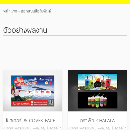
หน้าแรก
»
ออกแบบสื่อสิ่งพิมพ์
All
ตัวอย่างผลงาน
Cover Facebook
Design
ปกหนังสือ
แบนเนอร์
โบรชัวร์ แคตตา
ล็อก
โปสเตอร์-ไวนิล
โปสเตอร์ & COVER FACEBOOK ESSOTICKET
กราฟิก CHALALA
,
,
,
,
COVER FACEBOOK
แบนเนอร์
โปสเตอร์-ไว
COVER FACEBOOK
แบนเนอร์
โปสเตอร์-ไว