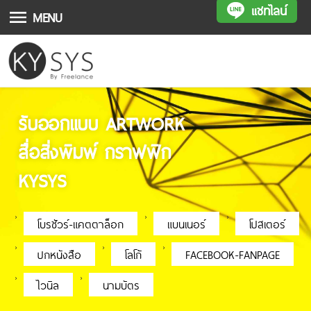
แชทไลน์
MENU
รับออกแบบ ARTWORK
สื่อสิ่งพิมพ์ กราฟฟิก
KYSYS
โบรชัวร์-แคตตาล็อก
แบนเนอร์
โปสเตอร์
ปกหนังสือ
โลโก้
FACEBOOK-FANPAGE
ไวนิล
นามบัตร