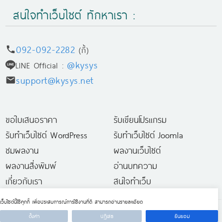
สนใจทำเว็บไซต์ ทักหาเรา :
092-092-2282
(กี้)
@kysys
LINE Official :
support@kysys.net
ขอใบเสนอราคา
รับเขียนโปรแกรม
รับทำเว็บไซต์ WordPress
รับทำเว็บไซต์ Joomla
ชมผลงาน
ผลงานเว็บไซต์
ผลงานสิ่งพิมพ์
อ่านบทความ
เกี่ยวกับเรา
สนใจทำเว็บ
เว็บไซต์นี้ใช้คุกกี้ เพื่อประสบการณ์การใช้งานที่ดี สามารถอ่านรายละเอียด
Copyright
2015-2026 KYSYS. All rights reserved.
©
ตั้งค่า
ปฏิเสธ
ยินยอม